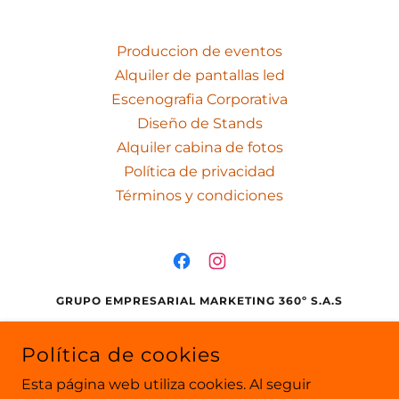
Produccion de eventos
Alquiler de pantallas led
Escenografia Corporativa
Diseño de Stands
Alquiler cabina de fotos
Política de privacidad
Términos y condiciones
GRUPO EMPRESARIAL MARKETING 360º S.A.S
CALLE 12 # 28 - 80 - BOGOTÁ, COLOMBIA
Política de cookies
WHATSAPP:
+57 310 697 7781 - 310 670 9711
-
VENTAS
Esta página web utiliza cookies. Al seguir